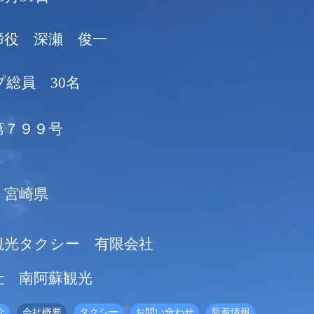
締役 深瀬 俊一
プ総員 30名
第７９９号
・宮崎県
蘇観光タクシー 有限会社
社 南阿蘇観光
介
会社概要
タクシー
お問い合わせ
新着情報