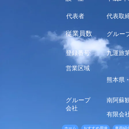
​代表者
​代表取
​従業員数
​グルー
​登録番号
​九運旅
​営業区域
​熊本県
​グループ
​南阿
会社
​有限会
ホーム
おすすめ用途
車両紹