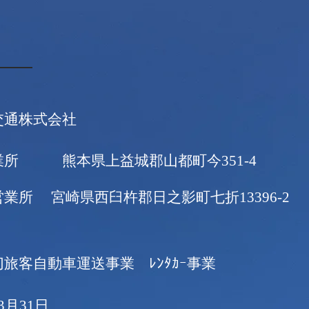
交通株式会社
営業所 熊本県上
益城郡山都町今351-4
業所 宮崎県西臼杵郡日之影町七折13396-2
切旅客自動車運送事業 ﾚﾝﾀｶｰ事業
3月31日