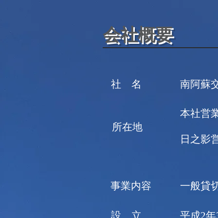
​会社概要
​社 名
​南阿蘇
​本社
​所在地
日之影営
​事業内容
​一般貸
​設 立
​平成2年